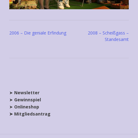
Post
2006 – Die geniale Erfindung
2008 – Scheißgass –
navigation
Standesamt
➤
Newsletter
➤
Gewinnspiel
➤
Onlineshop
➤ Mitgliedsantrag