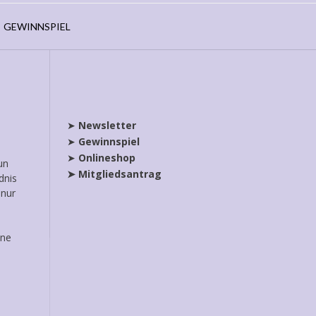
GEWINNSPIEL
➤
Newsletter
➤
Gewinnspiel
➤
Onlineshop
un
➤ Mitgliedsantrag
dnis
 nur
ene