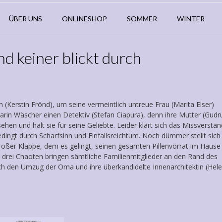
ÜBER UNS
ONLINESHOP
SOMMER
WINTER
d keiner blickt durch
 (Kerstin Frönd), um seine vermeintlich untreue Frau (Marita Elser)
Karin Wäscher einen Detektiv (Stefan Ciapura), denn ihre Mutter (Gudr
en und hält sie für seine Geliebte. Leider klärt sich das Missverstän
edingt durch Scharfsinn und Einfallsreichtum. Noch dümmer stellt sich
roßer Klappe, dem es gelingt, seinen gesamten Pillenvorrat im Hause
er drei Chaoten bringen sämtliche Familienmitglieder an den Rand des
ch den Umzug der Oma und ihre überkandidelte Innenarchitektin (Hel