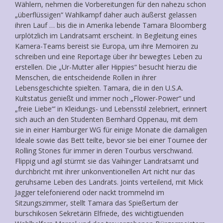
Wählern, nehmen die Vorbereitungen für den nahezu schon
„überflüssigen“ Wahlkampf daher auch äußerst gelassen
ihren Lauf … bis die in Amerika lebende Tamara Bloomberg
urplötzlich im Landratsamt erscheint. In Begleitung eines
Kamera-Teams bereist sie Europa, um ihre Memoiren zu
schreiben und eine Reportage über ihr bewegtes Leben zu
erstellen. Die „Ur-Mutter aller Hippies“ besucht hierzu die
Menschen, die entscheidende Rollen in ihrer
Lebensgeschichte spielten. Tamara, die in den U.S.A.
Kultstatus genießt und immer noch „Flower-Power“ und
„freie Liebe“’ in Kleidungs- und Lebensstil zelebriert, erinnert
sich auch an den Studenten Bernhard Oppenau, mit dem
sie in einer Hamburger WG für einige Monate die damaligen
Ideale sowie das Bett teilte, bevor sie bei einer Tournee der
Rolling Stones für immer in deren Tourbus verschwand.
Flippig und agil stürmt sie das Vaihinger Landratsamt und
durchbricht mit ihrer unkonventionellen Art nicht nur das
geruhsame Leben des Landrats. Joints verteilend, mit Mick
Jagger telefonierend oder nackt trommelnd im
Sitzungszimmer, stellt Tamara das Spießertum der
burschikosen Sekretärin Elfriede, des wichtigtuenden