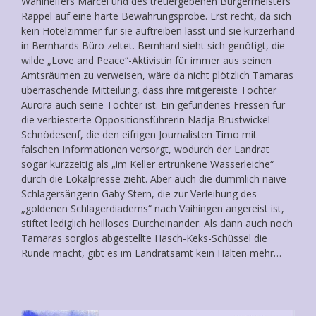
Wahlhelfers Marcel und des treuergebenen Bürgermeisters
Rappel auf eine harte Bewährungsprobe. Erst recht, da sich
kein Hotelzimmer für sie auftreiben lässt und sie kurzerhand
in Bernhards Büro zeltet. Bernhard sieht sich genötigt, die
wilde „Love and Peace“-Aktivistin für immer aus seinen
Amtsräumen zu verweisen, wäre da nicht plötzlich Tamaras
überraschende Mitteilung, dass ihre mitgereiste Tochter
Aurora auch seine Tochter ist. Ein gefundenes Fressen für
die verbiesterte Oppositionsführerin Nadja Brustwickel–
Schnödesenf, die den eifrigen Journalisten Timo mit
falschen Informationen versorgt, wodurch der Landrat
sogar kurzzeitig als „im Keller ertrunkene Wasserleiche“
durch die Lokalpresse zieht. Aber auch die dümmlich naive
Schlagersängerin Gaby Stern, die zur Verleihung des
„goldenen Schlagerdiadems“ nach Vaihingen angereist ist,
stiftet lediglich heilloses Durcheinander. Als dann auch noch
Tamaras sorglos abgestellte Hasch-Keks-Schüssel die
Runde macht, gibt es im Landratsamt kein Halten mehr…