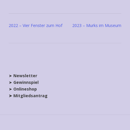
Post
2022 – Vier Fenster zum Hof
2023 – Murks im Museum
navigation
➤
Newsletter
➤
Gewinnspiel
➤
Onlineshop
➤ Mitgliedsantrag