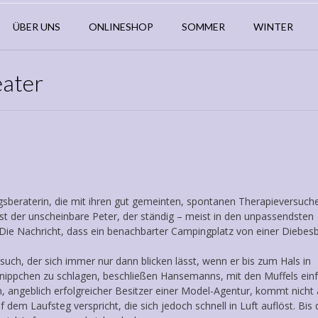
ÜBER UNS
ONLINESHOP
SOMMER
WINTER
eater
sberaterin, die mit ihren gut gemeinten, spontanen Therapieversuch
r ist der unscheinbare Peter, der ständig – meist in den unpassendsten
. Die Nachricht, dass ein benachbarter Campingplatz von einer Diebe
, der sich immer nur dann blicken lässt, wenn er bis zum Hals in
hnippchen zu schlagen, beschließen Hansemanns, mit den Muffels einf
 angeblich erfolgreicher Besitzer einer Model-Agentur, kommt nicht a
 dem Laufsteg verspricht, die sich jedoch schnell in Luft auflöst. Bis 