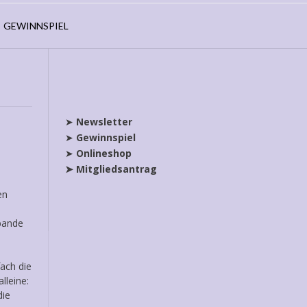
GEWINNSPIEL
➤
Newsletter
➤
Gewinnspiel
➤
Onlineshop
➤ Mitgliedsantrag
en
sbande
ach die
lleine:
die